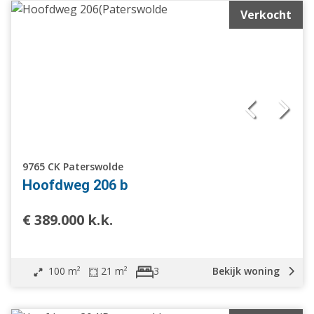
Verkocht
9765 CK Paterswolde
Hoofdweg 206 b
€ 389.000 k.k.
100 m²
21 m²
Bekijk woning
3