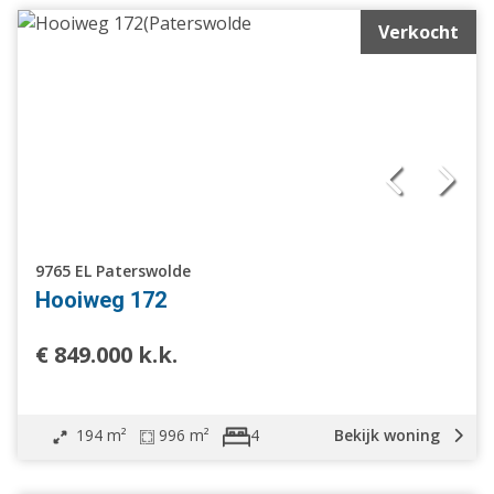
Verkocht
9765 EL Paterswolde
Hooiweg 172
€ 849.000 k.k.
194 m²
996 m²
Bekijk woning
4