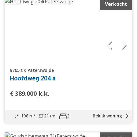
Verkocht
9765 CK Paterswolde
Hoofdweg 204 a
€ 389.000 k.k.
108 m²
21 m²
Bekijk woning
2