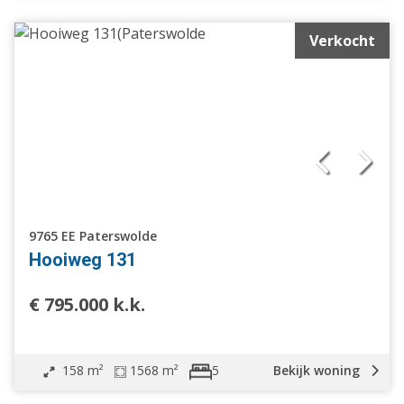
Verkocht
9765 EE Paterswolde
Hooiweg 131
€ 795.000 k.k.
158 m²
1568 m²
Bekijk woning
5