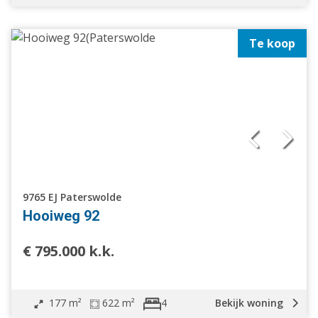
Te koop
9765 EJ Paterswolde
Hooiweg 92
€ 795.000 k.k.
177 m²
622 m²
Bekijk woning
4