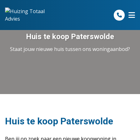
Spring naar inhoud
Huis te koop Paterswolde
Staat jouw nieuwe huis tussen ons woningaanbod?
Huis te koop Paterswolde
Ben jij op zoek naar een nieuwe koopwoning in