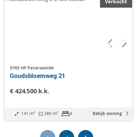
Verkocht
9765 HP Paterswolde
Goudsbloemweg 21
€ 424.500 k.k.
141 m²
286 m²
Bekijk woning
4