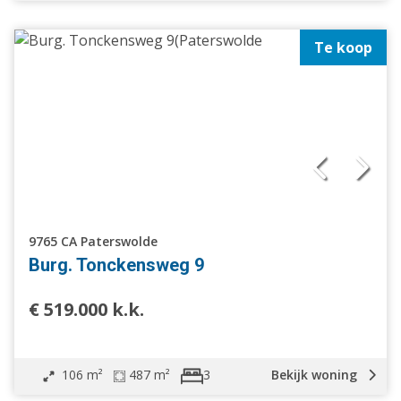
Te koop
9765 CA Paterswolde
Burg. Tonckensweg 9
€ 519.000 k.k.
106 m²
487 m²
Bekijk woning
3