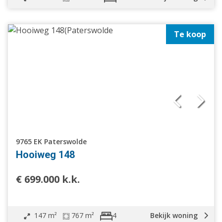
Te koop
9765 EK Paterswolde
Hooiweg 148
€ 699.000 k.k.
147 m²
767 m²
Bekijk woning
4