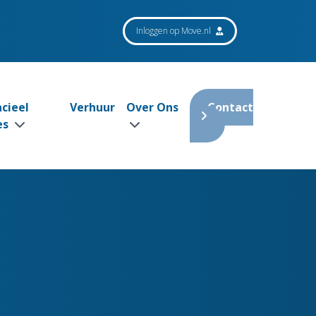
Inloggen op Move.nl
ncieel
Verhuur
Over Ons
Contact
es