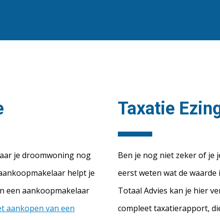
e
Taxatie Ezin
maar je droomwoning nog
Ben je nog niet zeker of je 
 aankoopmakelaar helpt je
eerst weten wat de waarde i
van een aankoopmakelaar
Totaal Advies kan je hier ve
et aankopen van een
compleet taxatierapport, d