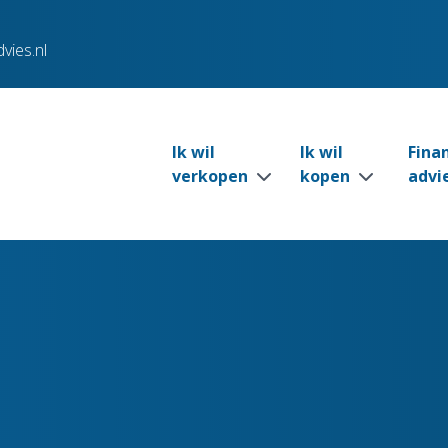
vies.nl
Ik wil
Ik wil
Fina
verkopen
kopen
advi