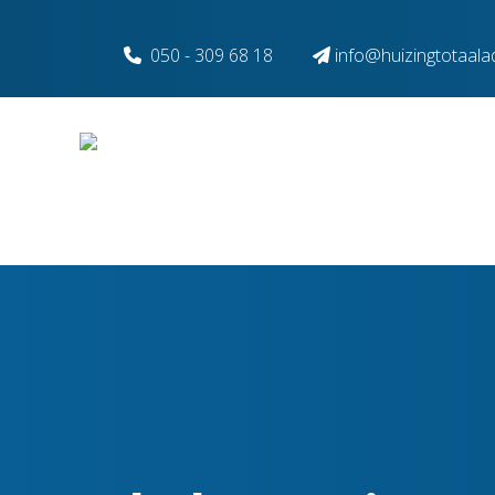
Spring naar inhoud
050 - 309 68 18
info@huizingtotaalad