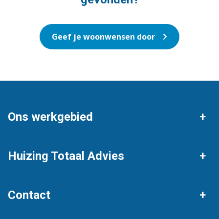
Geef je woonwensen door
Ons werkgebied
Eelde
Paterswolde
Huizing Totaal Advies
Ezinge
Eelderwolde
Woningaanbod
Zoekopdracht plaatsen
Contact
Verkopen
Verzekeringen