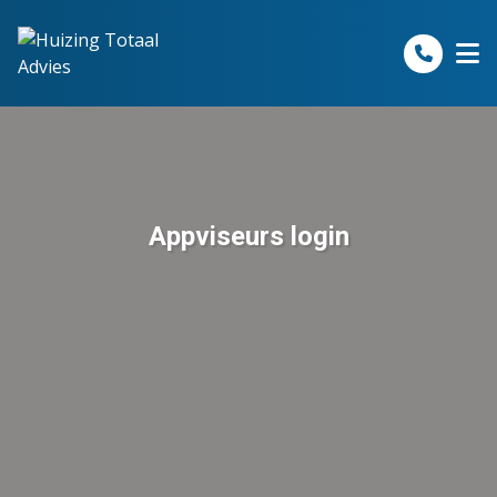
Spring naar inhoud
Appviseurs login