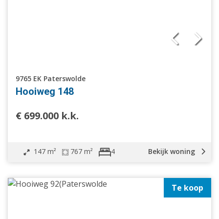
9765 EK Paterswolde
Hooiweg 148
€ 699.000 k.k.
147 m²
767 m²
Bekijk woning
4
Te koop