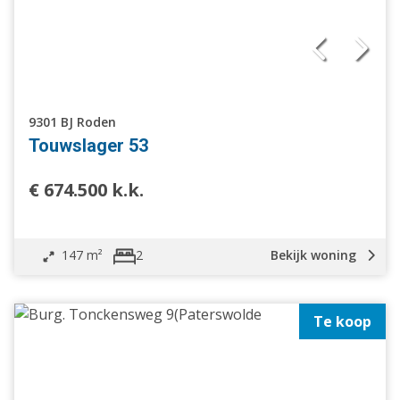
9301 BJ Roden
Touwslager 53
€ 674.500 k.k.
147 m²
Bekijk woning
2
Te koop