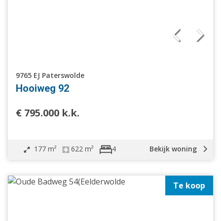
9765 EJ Paterswolde
Hooiweg 92
€ 795.000 k.k.
177 m²
622 m²
Bekijk woning
4
Te koop