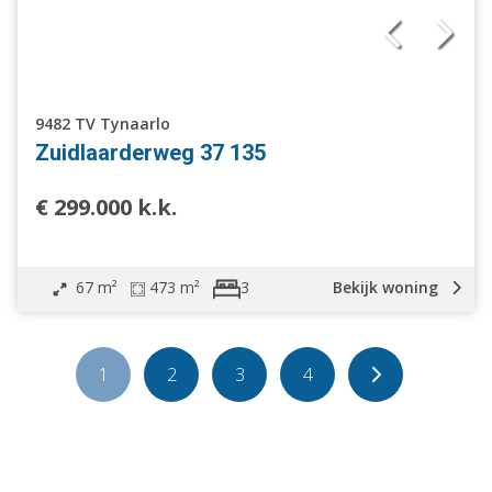
9482 TV Tynaarlo
Zuidlaarderweg 37 135
€ 299.000 k.k.
67 m²
473 m²
Bekijk woning
3
1
2
3
4