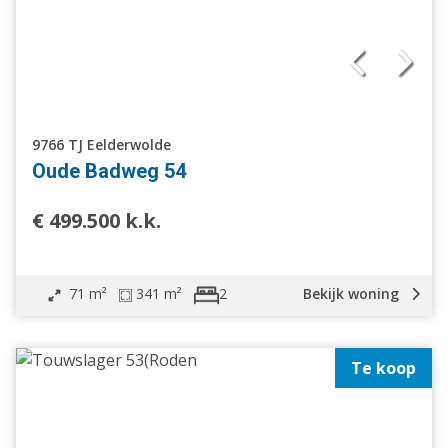
9766 TJ Eelderwolde
Oude Badweg 54
€ 499.500 k.k.
71 m²
341 m²
Bekijk woning
2
Te koop