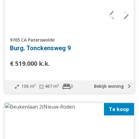
9765 CA Paterswolde
Burg. Tonckensweg 9
€ 519.000 k.k.
106 m²
487 m²
Bekijk woning
3
Te koop