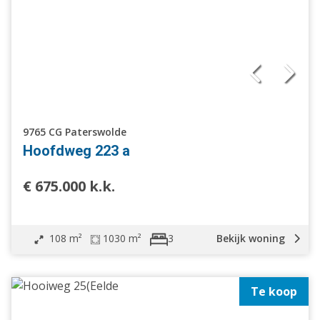
9765 CG Paterswolde
Hoofdweg 223 a
€ 675.000 k.k.
108 m²
1030 m²
Bekijk woning
3
Te koop