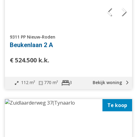
9311 PP Nieuw-Roden
Beukenlaan 2 A
€ 524.500 k.k.
112 m²
770 m²
Bekijk woning
3
Te koop