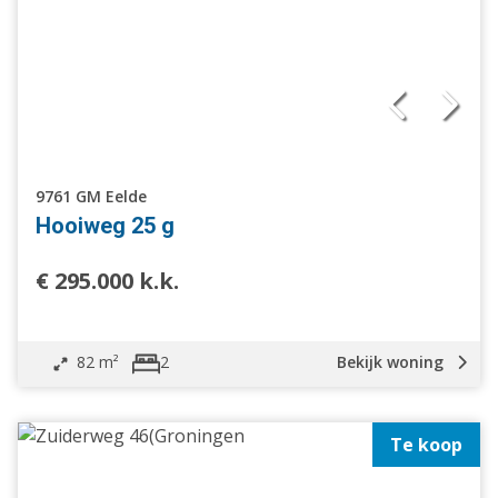
9761 GM Eelde
Hooiweg 25 g
€ 295.000 k.k.
82 m²
Bekijk woning
2
Te koop