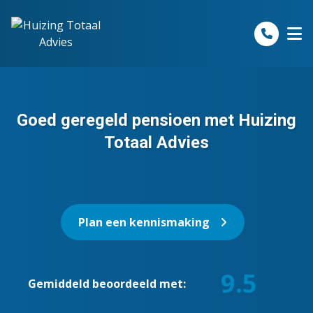
Spring naar inhoud
Goed geregeld pensioen met Huizing
Totaal Advies
Plan een kennismaking
9.5
Gemiddeld beoordeeld met: