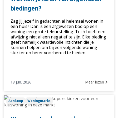
leren
biedingen?
van
afgewezen
Zag jij jezelf in gedachten al helemaal wonen in
biedingen?
een huis? Dan is een afgewezen bod op een
woning een grote teleurstelling. Toch hoeft een
afwijzing niet alleen negatief te zijn. Elke bieding
geeft namelijk waardevolle inzichten die je
kunnen helpen om bij een volgende woning
sterker en beter voorbereid te bieden.
18 jun. 2026
Meer lezen
Waarom
Aankoop
Woningmarkt
steeds
meer
kopers