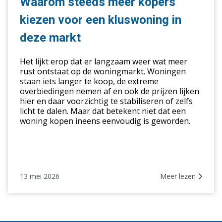
Waarom steeds meer kopers
kiezen
kiezen voor een kluswoning in
voor
een
deze markt
kluswoning
in
Het lijkt erop dat er langzaam weer wat meer
deze
rust ontstaat op de woningmarkt. Woningen
staan iets langer te koop, de extreme
markt
overbiedingen nemen af en ook de prijzen lijken
hier en daar voorzichtig te stabiliseren of zelfs
licht te dalen. Maar dat betekent niet dat een
woning kopen ineens eenvoudig is geworden.
13 mei 2026
Meer lezen