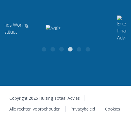
Hypotheken & Verzekeringen
info@huizingtotaaladvies.nl
Jan Pelleboerplein 17
WhatsApp
9765 BR Eelde-Paterswolde
Copyright 2026 Huizing Totaal Advies
Alle rechten voorbehouden
Privacybeleid
Cookies