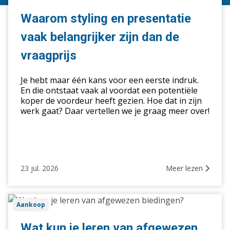
en
presentatie
Waarom styling en presentatie
vaak
vaak belangrijker zijn dan de
belangrijker
zijn
vraagprijs
dan
de
Je hebt maar één kans voor een eerste indruk.
vraagprijs
En die ontstaat vaak al voordat een potentiële
koper de voordeur heeft gezien. Hoe dat in zijn
werk gaat? Daar vertellen we je graag meer over!
23 jul. 2026
Meer lezen
Wat
Aankoop
kun
je
Wat kun je leren van afgewezen