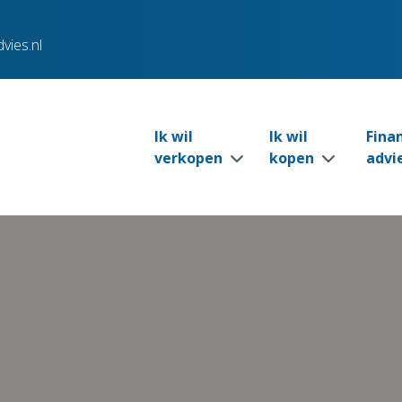
vies.nl
Ik wil
Ik wil
Fina
verkopen
kopen
advi