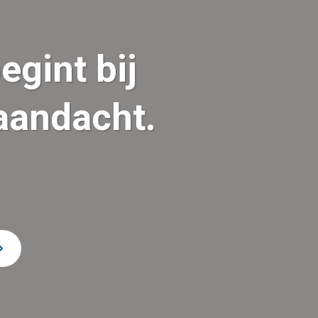
gint bij
aandacht.