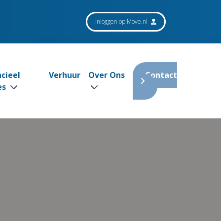
Inloggen op Move.nl
ncieel
Verhuur
Over Ons
Contact
es