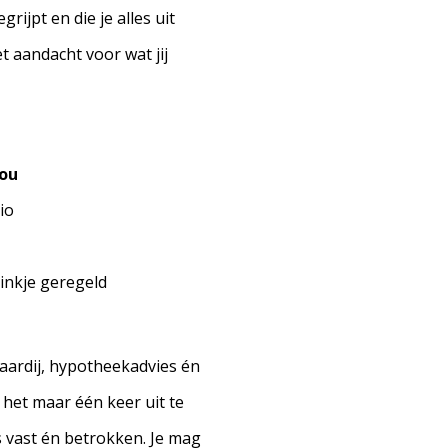
rijpt en die je alles uit
 aandacht voor wat jij
jou
io
vinkje geregeld
laardij, hypotheekadvies én
 het maar één keer uit te
is vast én betrokken. Je mag