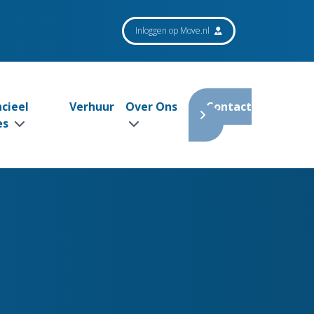
Inloggen op Move.nl
ncieel
Verhuur
Over Ons
Contact
es