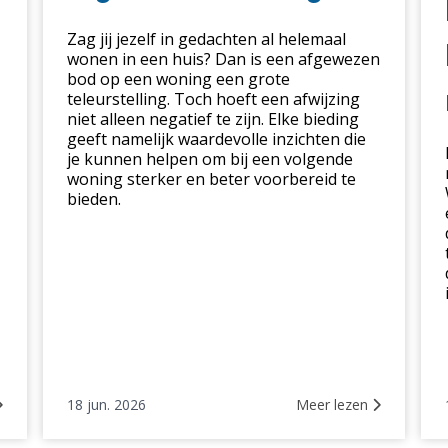
afgewezen
voo
biedingen?
ee
Zag jij jezelf in gedachten al helemaal
klu
wonen in een huis? Dan is een afgewezen
in
bod op een woning een grote
dez
teleurstelling. Toch hoeft een afwijzing
niet alleen negatief te zijn. Elke bieding
mar
geeft namelijk waardevolle inzichten die
je kunnen helpen om bij een volgende
woning sterker en beter voorbereid te
bieden.
18 jun. 2026
Meer lezen