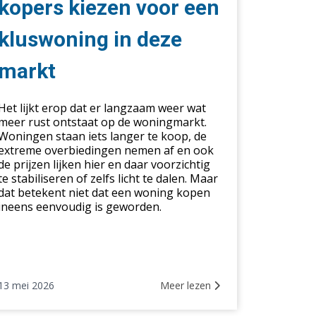
r
kopers kiezen voor een
n
kluswoning in deze
swoning
markt
e
kt
Het lijkt erop dat er langzaam weer wat
meer rust ontstaat op de woningmarkt.
Woningen staan iets langer te koop, de
extreme overbiedingen nemen af en ook
de prijzen lijken hier en daar voorzichtig
te stabiliseren of zelfs licht te dalen. Maar
dat betekent niet dat een woning kopen
ineens eenvoudig is geworden.
13 mei 2026
Meer lezen