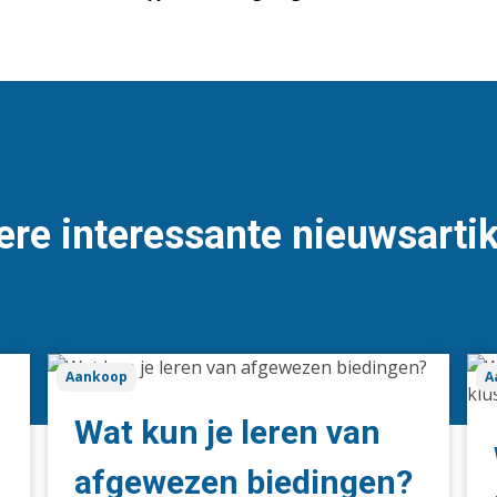
re interessante nieuwsarti
Wat
Wa
Aankoop
A
kun
ste
je
me
Wat kun je leren van
leren
kop
van
kie
afgewezen biedingen?