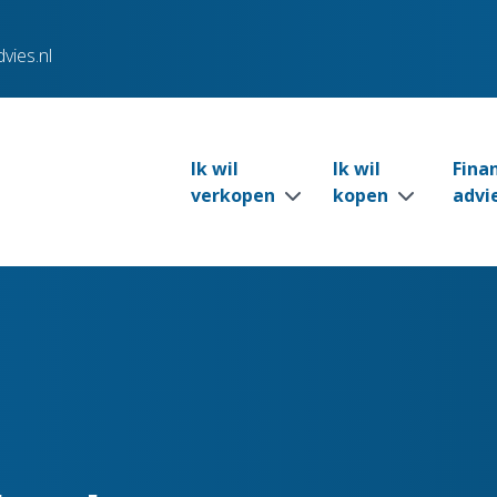
vies.nl
Ik wil
Ik wil
Fina
verkopen
kopen
advi