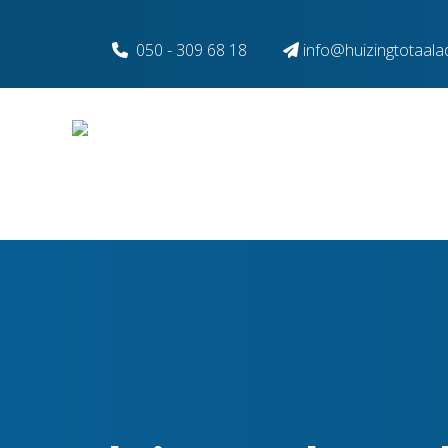
Spring naar inhoud
050 - 309 68 18
info@huizingtotaalad