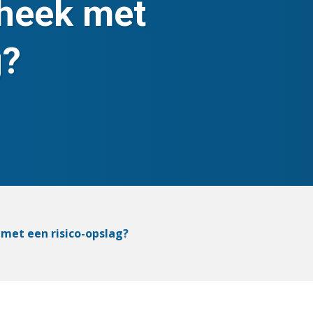
theek met
g?
met een risico-opslag?