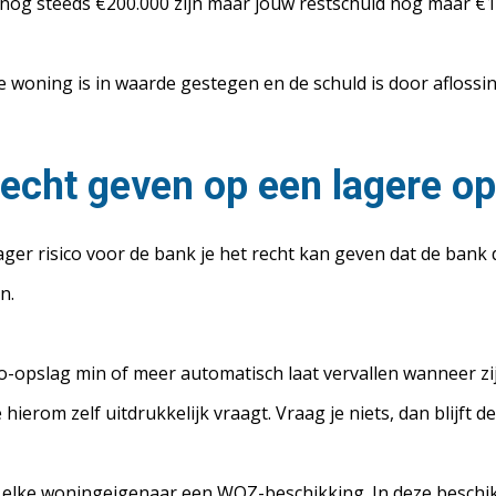
nog steeds €200.000 zijn maar jouw restschuld nog maar €1
de woning is in waarde gestegen en de schuld is door aflos
 recht geven op een lagere o
ager risico voor de bank je het recht kan geven dat de bank d
n.
o-opslag min of meer automatisch laat vervallen wanneer zij 
ierom zelf uitdrukkelijk vraagt. Vraag je niets, dan blijft 
t elke woningeigenaar een WOZ-beschikking. In deze beschi